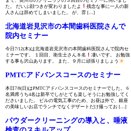
まで、奥州市のクリニックの３回目のセミナーに伺いまし
た。 だいぶ顔つきが変わりましたよ
残念な事に一人の新
人さんは辞めてしまいました。 が、雰 […]
北海道岩見沢市の本間歯科医院さんで
院内セミナー
今日7/12(木)は北海道岩見沢市の本間歯科医院さんで院内セ
ミナーです。 １回目、衛生士さん８名
凄いです。 お勉強
する事も沢山あります。 また、９月に頑張りましょう
PMTCアドバンスコースのセミナー
本日7/8(日)はPMTCアドバンスコースのセミナーでした。 6
名満席うち4名は新卒でしがとても楽しそうにお勉強してく
ださいました。 ビルの電気工事のため、お昼は外で、銀座
の美味しいお店でランチでなくデザートだけ撮ってお […]
パウダークリーニングの導入と、唾液
検査のスキルアップ