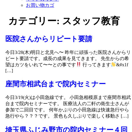
お買い物カゴ
カテゴリー:
スタッフ教育
医院さんからリピート要請
今日3/28(木)明日と北見へ〜 昨年に頑張った医院さんからリ
ピート要請です。成長の成果を見てきます。 先生からの希
望はカツをいれて〜〜との事です
行ってきます
&#x1f
[…]
座間市相武台まで院内セミナー
今日3/19(火)は小田急線です。 小田急相模原まで座間市相武
台まで院内セミナーです。 医療法人の二軒の衛生士さんが
参加で二回目です。 何年かぶりの小田急線は快速急行やら
急行やら？？？です。 景色も久しぶりで楽しく移動さ […]
埼玉県ふじみ野市の院内セミナー４回