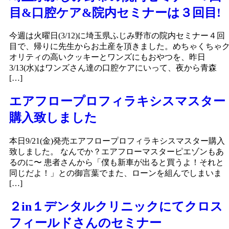
目&口腔ケア&院内セミナーは３回目!
今週は火曜日(3/12)に埼玉県ふじみ野市の院内セミナー４回
目で、帰りに先生からお土産を頂きました。めちゃくちゃ
オリティの高いクッキーとワンズにもおやつを、昨日
3/13(水)はワンズさん達の口腔ケアにいって、夜から青森
[…]
エアフロープロフィラキシスマスター
購入致しました
本日9/21(金)発売エアフロープロフィラキシスマスター購入
致しました。 なんでか？エアフローマスターピエゾンもあ
るのに〜 患者さんから「僕も新車が出ると買うよ！それと
同じだよ！」との御言葉でまた、ローンを組んでしまいま
[…]
２in１デンタルクリニックにてクロス
フィールドさんのセミナー