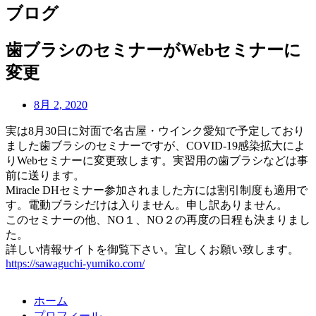
ブログ
歯ブラシのセミナーがWebセミナーに
変更
8月 2, 2020
実は8月30日に対面で名古屋・ウインク愛知で予定しており
ました歯ブラシのセミナーですが、COVID-19感染拡大によ
りWebセミナーに変更致します。実習用の歯ブラシなどは事
前に送ります。
Miracle DHセミナー参加されました方には割引制度も適用で
す。電動ブラシだけは入りません。申し訳ありません。
このセミナーの他、NO１、NO２の再度の日程も決まりまし
た。
詳しい情報サイトを御覧下さい。宜しくお願い致します。
https://sawaguchi-yumiko.com/
ホーム
プロフィール