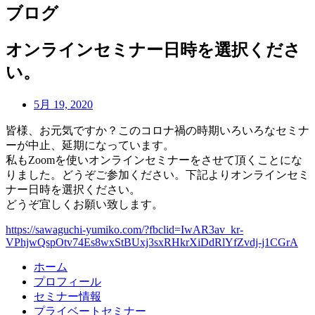
ブログ
オンラインセミナー日時を選択くださ
い。
5月 19, 2020
皆様、お元気ですか？このコロナ禍の時期いろいろなセミナ
ーが中止、延期になっています。
私もZoomを使いオンラインセミナーをさせて頂くことにな
りました。どうぞご参加ください。下記よりオンラインセミ
ナー日時を選択ください。
どうぞ宜しくお願い致します。
https://sawaguchi-yumiko.com/?fbclid=IwAR3av_kr-
VPhjwQspOtv74Es8wxStBUxj3sxRHkrXiDdRlYfZvdj-j1CGrA
ホーム
プロフィール
セミナー情報
プライベートセミナー