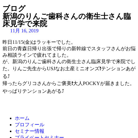
ブログ
新潟のりんご歯科さんの衛生士さん臨
床見学で来院
11月 16, 2019
昨日11/15(金)はラッキーでした。
前日の青森日帰り出張で帰りの新幹線でスタッフさんがお悩
み相談ラインで疲れてました。
が、新潟のりんご歯科さんの衛生士さん臨床見学で来院でし
た。りんご先生からUSJなお土産ミニオンズ
❗
テンションあが
る
⤴️
帰ったらグリコさんからご褒美
❗
大人POCKYが届きました。
やっぱりテンションあがる
⤴️
ホーム
プロフィール
セミナー情報
プライベートセミナー