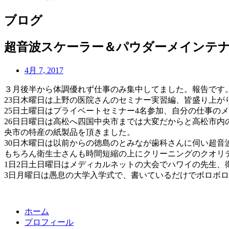
ブログ
超音波スケーラー＆パウダーメインテ
4月 7, 2017
３月後半から体調優れず仕事のみ集中してました。報告です
23日木曜日は上野の医院さんのセミナー実習編、皆盛り上が
25日土曜日はプライベートセミナー4名参加、自分の仕事の
26日日曜日は高松へ四国中央市までは大変だからと高松市
央市の特産の紙製品を頂きました。
30日木曜日は以前からの徳島のとみなが歯科さんに伺い超
もちろん衛生士さんも時間短縮の上にクリーニングのクオリ
1日2日土日曜日はメディカルネットの大会でハワイの先生
3日月曜日は愚息の大学入学式で、書いているだけでボロボ
ホーム
プロフィール