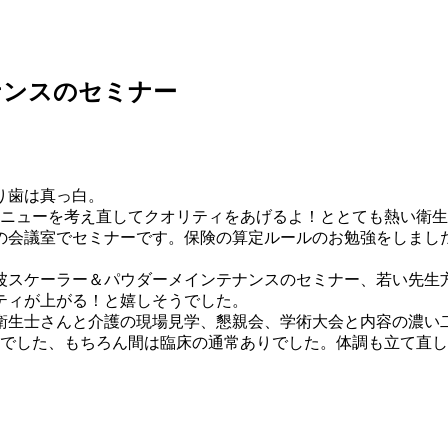
ナンスのセミナー
。
り歯は真っ白。
メニューを考え直してクオリティをあげるよ！ととても熱い衛
内の会議室でセミナーです。保険の算定ルールのお勉強をしまし
音波スケーラー＆パウダーメインテナンスのセミナー、若い先生
ティが上がる！と嬉しそうでした。
、衛生士さんと介護の現場見学、懇親会、学術大会と内容の濃い
ロでした、もちろん間は臨床の通常ありでした。体調も立て直