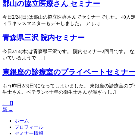
郡山の協立医療さん セミナー
今日2/24(日)は郡山の協立医療さんでセミナーでした。 4
ィラキシスマスターもデモしました。 ア […]
青森県三沢 院内セミナー
今日2/14(木)は青森県三沢です。 院内セミナー2回目です
いているようで […]
東銀座の診療室のプライベートセミナ
もう昨日2/3(日)になってしまいました。 東銀座の診療室
生士さん、ベテラン○十年の衛生士さんが混ざっ […]
←
旧
新
→
ホーム
プロフィール
セミナー情報