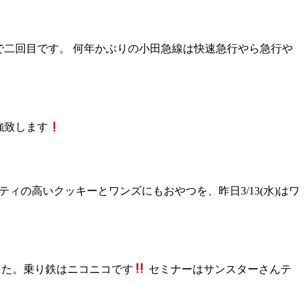
加で二回目です。 何年かぶりの小田急線は快速急行やら急行や
強致します
ィの高いクッキーとワンズにもおやつを、昨日3/13(水)はワ
した。乗り鉄はニコニコです
セミナーはサンスターさんテ