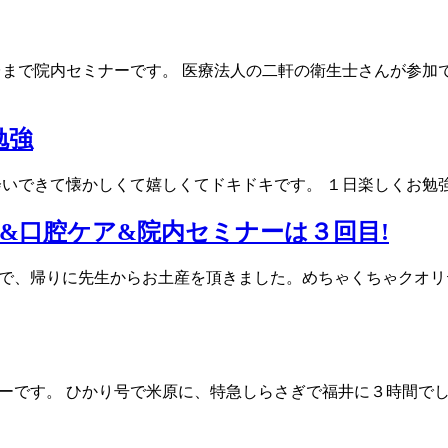
相武台まで院内セミナーです。 医療法人の二軒の衛生士さんが参
勉強
にお会いできて懐かしくて嬉しくてドキドキです。 １日楽しくお勉
&口腔ケア&院内セミナーは３回目!
回目で、帰りに先生からお土産を頂きました。めちゃくちゃクオリテ
ミナーです。 ひかり号で米原に、特急しらさぎで福井に３時間で