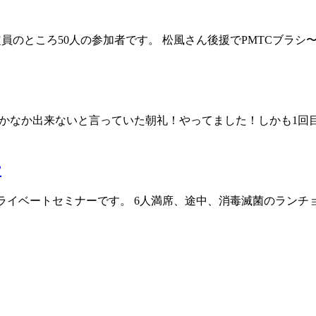
0人定員のところ50人の参加者です。 松風さん後援でPMTCブ
。 なかなか出来ないと言っていた朝礼！やってました！しかも1
ー
のプライベートセミナーです。 6人満席、途中、消毒滅菌のラン