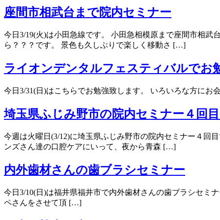
座間市相武台まで院内セミナー
今日3/19(火)は小田急線です。 小田急相模原まで座間市
ら？？？です。 景色も久しぶりで楽しく移動さ […]
ライオンデンタルフェスティバルでお
今日3/31(日)はこちらでお勉強致します。 いろいろな方
埼玉県ふじみ野市の院内セミナー４回目
今週は火曜日(3/12)に埼玉県ふじみ野市の院内セミナー４
ンズさん達の口腔ケアにいって、夜から青森 […]
内外歯材さんの歯ブラシセミナー
今日3/10(日)は福井県福井市で内外歯材さんの歯ブラシセ
ペさんをさせて頂 […]