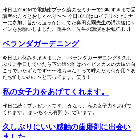
昨日はZOOMで電動歯ブラシ編のセミナーで23時すぎまで受
講者の方々とおしゃべり〜〜 今日10/18はロイテリのセミナ
ーに参加、昔から追っかけしてた奥田克爾先生の講演後にサ
インをお願いしました。鴨井久一先生の講演もお勉強 […]
ベランダガーデニング
今日はお休みを頂きました。 ベランダガーデニングを久し
ぶりに半日していたら下の娘の唯はハイビスカスの大鉢の向
こうでいたずらです〜〜唯ちゃん！って呼んだら何か用？あ
たち忙しいのに〜と言ってます。笑う！
私の女子力をあげてくれます。
昨日に続くプレゼントてす。 かなり、私の女子力をあげて
くれます。 まいちゃん有難うございます。
久しぶりにいい感触の歯磨剤に出会い
ました